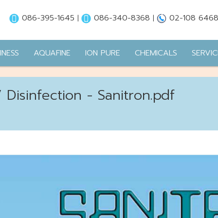
086-395-1645
086-340-8368
02-108 646
|
|
INESS
AQUAFINE
ION PURE
CHEMICALS
SERVIC
 Disinfection - Sanitron.pdf