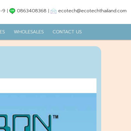
8-9
0863408368
ecotech@ecotechthailand.com
|
|
ES
WHOLESALES
CONTACT US